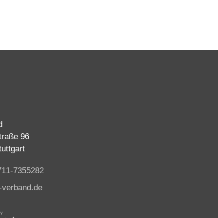
d
traße 96
uttgart
711-7355282
-verband.de